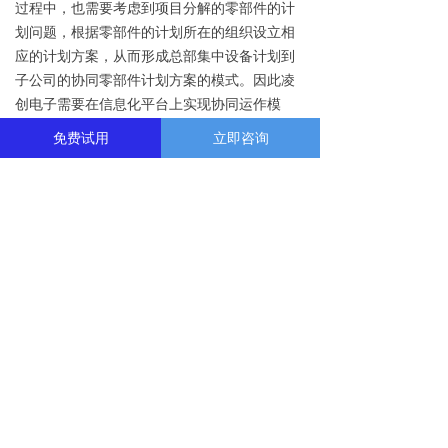
过程中，也需要考虑到项目分解的零部件的计
划问题，根据零部件的计划所在的组织设立相
应的计划方案，从而形成总部集中设备计划到
子公司的协同零部件计划方案的模式。因此凌
创电子需要在信息化平台上实现协同运作模
式，也要兼顾今后的集中管控的需求。实现多
免费试用
立即咨询
工厂的协同运作，以及有效的信息化协同与管
控。
客户价值
凌创电子通过信息化项目的整体规划与分期逐
步落地，构建了一套支撑企业研发设计、供应
链与生产制造、财务与成本管控的一体化协同
平台，在基础数据规范化、管控体系、移动办
公、效益与效率等使得企业整体运作效率与效
益得到明显改善。
成功完成了信息化零基础到全面深入应用的华
丽转身，制定了10年内不会淘汰的物料编码原
则与BOM分层原则，借助行业内最先进的信息
化工具，成功建设了大一统的大数据共享平